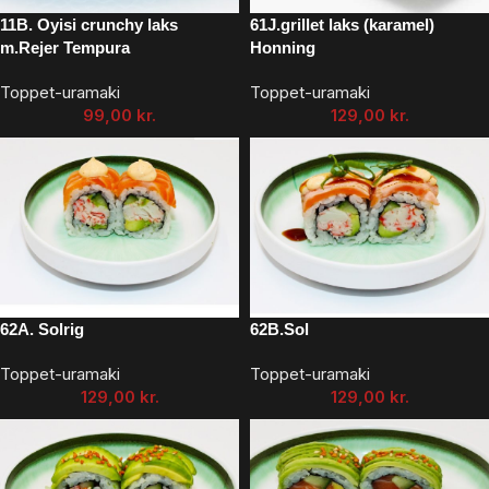
11B. Oyisi crunchy laks
61J.grillet laks (karamel)
m.Rejer Tempura
Honning
Toppet-uramaki
Toppet-uramaki
99,00
kr.
129,00
kr.
62A. Solrig
62B.Sol
Toppet-uramaki
Toppet-uramaki
129,00
kr.
129,00
kr.