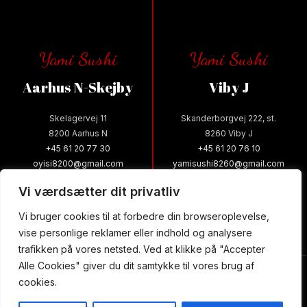
Yami Sushi
Yami Sushi
Aarhus N-Skejby
Viby J
Skelagervej 11
Skanderborgvej 222, st.
8200 Aarhus N
8260 Viby J
+45 61 20 77 30
+45 61 20 76 10
oyisi8200@gmail.com
yamisushi8260@gmail.com
Vi værdsætter dit privatliv
Læs mere
Læs mere
Vi bruger cookies til at forbedre din browseroplevelse,
vise personlige reklamer eller indhold og analysere
trafikken på vores netsted. Ved at klikke på "Accepter
YAMI SUSHI @ 2024 | Powered by
NemBestil ApS
Alle Cookies" giver du dit samtykke til vores brug af
cookies.