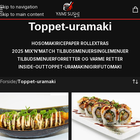
Skip to navigation
Skip to main content
Toppet-uramaki
HOSOMAKI
RICEPAPER ROLL
EXTRAS
2025 MIX'N'MATCH TILBUDSMENUER
SINGLEMENUER
TILBUDSMENUER
FORRETTER OG VARME RETTER
INSIDE-OUT
TOPPET-URAMAKI
NIGIRI
FUTOMAKI
Forside
/
Toppet-uramaki