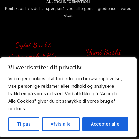
ALLERGI INFORMATION
Kontakt os hvis du har spørgsmål vedr. allergene ingredienser i vores
retter.
Oyisi Sushi
Yami Sushi
& Japansk BBQ
Aarhus C
Vi værdsætter dit privatliv
Aalborg
Vi bruger cookies til at forbedre din browseroplevelse,
Nørre Allé 72
Alexander Foss Gade 11
8000 Aarhus C
vise personlige reklamer eller indhold og analysere
9000 Aalborg
+45 61 46 37 40
trafikken på vores netsted. Ved at klikke på "Accepter
+45 61 46 09 88
oyisi8000@gmail.com
Alle Cookies" giver du dit samtykke til vores brug af
oyisi9000@gmail.com
cookies.
Læs mere
Læs mere
Tilpas
Afvis alle
Accepter alle
Forside
Takeaway
Bestil Bord
Menu