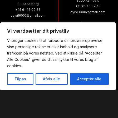
8000 Aarhus C
9000 Aalborg
+45 61 46 37 40
+45 61 46 09 88
oyisi8000@gmail.com
oyisi9000@gmail.com
Læs mere
Læs mere
Vi værdsætter dit privatliv
Vi bruger cookies til at forbedre din browseroplevelse,
vise personlige reklamer eller indhold og analysere
Yami Sushi
Yami Sushi
trafikken på vores netsted. Ved at klikke på "Accepter
Alle Cookies" giver du dit samtykke til vores brug af
Aarhus N-Skejby
Viby J
cookies.
Skelagervej 11
Skanderborgvej 222, st.
Tilpas
Afvis alle
Accepter alle
8200 Aarhus N
8260 Viby J
+45 61 20 77 30
+45 61 20 76 10
Forside
Takeaway
Bestil Bord
Menu
oyisi8200@gmail.com
yamisushi8260@gmail.com
Læs mere
Læs mere