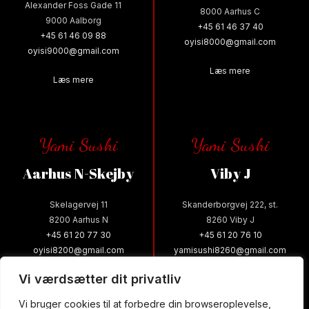
Alexander Foss Gade 11
8000 Aarhus C
9000 Aalborg
+45 61 46 37 40
+45 61 46 09 88
oyisi8000@gmail.com
oyisi9000@gmail.com
Læs mere
Læs mere
Yami Sushi
Yami Sushi
Aarhus N-Skejby
Viby J
Skelagervej 11
Skanderborgvej 222, st.
8200 Aarhus N
8260 Viby J
+45 61 20 77 30
+45 61 20 76 10
oyisi8200@gmail.com
yamisushi8260@gmail.com
Vi værdsætter dit privatliv
Læs mere
Læs mere
Vi bruger cookies til at forbedre din browseroplevelse,