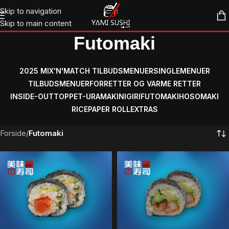
Skip to navigation
Skip to main content
Futomaki
2025 MIX'N'MATCH TILBUDSMENUER
SINGLEMENUER
TILBUDSMENUER
FORRETTER OG VARME RETTER
INSIDE-OUT
TOPPET-URAMAKI
NIGIRI
FUTOMAKI
HOSOMAKI
RICEPAPER ROLL
EXTRAS
Forside
/
Futomaki