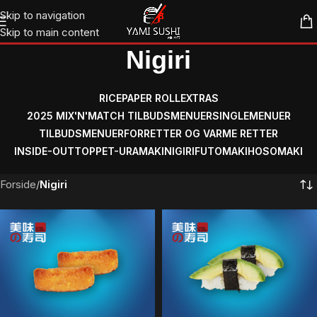
Skip to navigation
Skip to main content
Nigiri
RICEPAPER ROLL
EXTRAS
2025 MIX'N'MATCH TILBUDSMENUER
SINGLEMENUER
TILBUDSMENUER
FORRETTER OG VARME RETTER
INSIDE-OUT
TOPPET-URAMAKI
NIGIRI
FUTOMAKI
HOSOMAKI
Forside
/
Nigiri