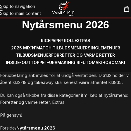
Skip to navigation
Skip to main content
Nytårsmenu 2026
RICEPAPER ROLL
EXTRAS
2025 MIX'N'MATCH TILBUDSMENUER
SINGLEMENUER
TILBUDSMENUER
FORRETTER OG VARME RETTER
INSIDE-OUT
TOPPET-URAMAKI
NIGIRI
FUTOMAKI
HOSOMAKI
Forudbetaling anbefales for at undgå ventetiden. D.31.12 holder vi
åbent kl.12-18 og takeaway skal senest være afhentet kl.18.15.
Du kan også tilkøbe fra disse kategorier ifm. køb af nytårsmenu:
Forretter og varme retter,
Extras
På gensyn!
Forside
/
Nytårsmenu 2026